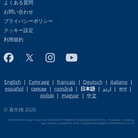
よくある質問
お問い合わせ
プライバシーポリシー
クッキー設定
利用規約
English
|
Cymraeg
|
français
|
Deutsch
|
italiano
|
español
|
српски
|
română
|
日本語
|
اردو
|
বাংলা
|
polski
|
magyar
|
中文
© 著作権 2026
v54.9.0+Branch.origin-master.Sha.7329caf2e57570afa918150bb52a3e3e8261576e | Production | ticketing-
apps-channels-94d96f754-729fj | eb3ba9c6a6234a409e74394f97656374 |
XS