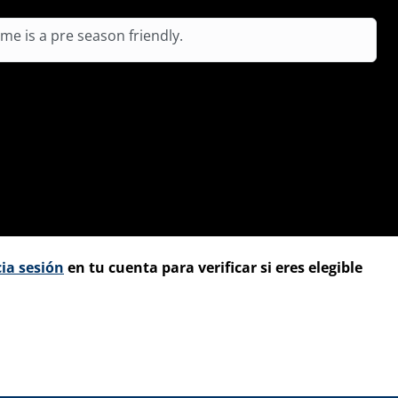
me is a pre season friendly.
cia sesión
en tu cuenta para verificar si eres elegible