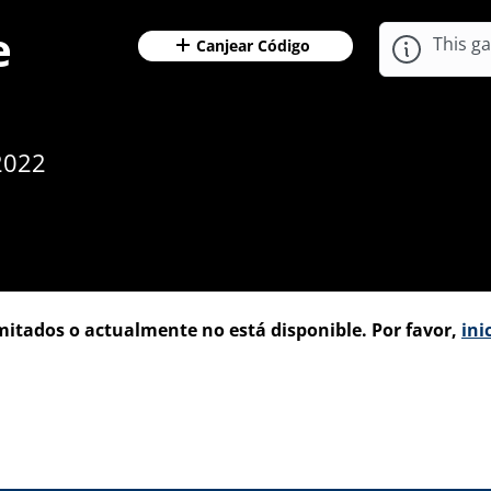
e
This ga
Canjear Código
 2022
imitados o actualmente no está disponible. Por favor,
ini