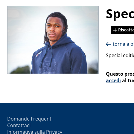
Spec
Riscatt
torna a o
Special edit
Questo prod
accedi
al tu
Domande Frequenti
Contattaci
Informativa sulla Privacy